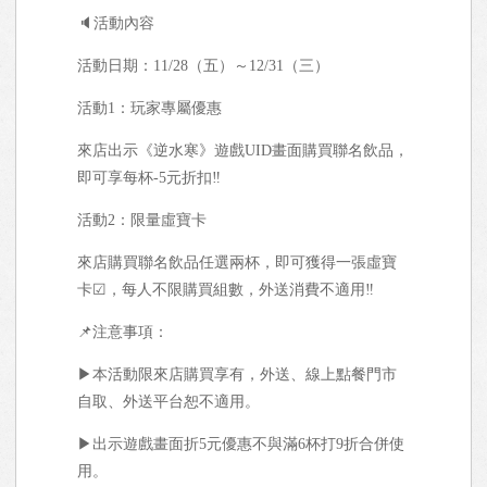
🔈活動內容
活動日期：11/28（五）～12/31（三）
活動1：玩家專屬優惠
來店出示《逆水寒》遊戲UID畫面購買聯名飲品，
即可享每杯-5元折扣‼
活動2：限量虛寶卡
來店購買聯名飲品任選兩杯，即可獲得一張虛寶
卡☑，每人不限購買組數，外送消費不適用‼
📌注意事項：
▶本活動限來店購買享有，外送、線上點餐門市
自取、外送平台恕不適用。
▶出示遊戲畫面折5元優惠不與滿6杯打9折合併使
用。