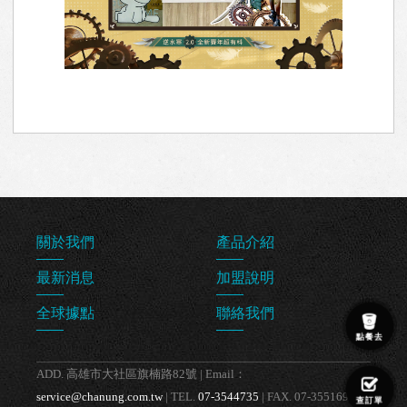
關於我們
產品介紹
最新消息
加盟說明
全球據點
聯絡我們
點餐去
ADD. 高雄市大社區旗楠路82號 | Email：
service@chanung.com.tw
| TEL.
07-3544735
| FAX. 07-3551698
查訂單