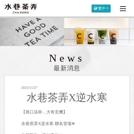
繁中
News
最新消息
2025/11/27
水巷茶弄X逆水寒
【巷口這杯，大有玄機】
水巷茶弄X逆水寒 聯名登場❄