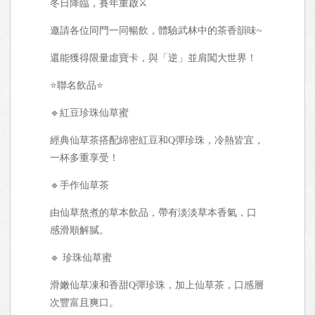
冬日降臨，賽年重啟⚔️
邀請各位同門一同暢飲，體驗武林中的茶香韻味~
還能獲得限量虛寶卡，與「逆」並肩闖大世界！
⭐聯名飲品⭐
🔹紅豆珍珠仙草蜜
經典仙草茶搭配綿密紅豆和Q彈珍珠，冷熱皆宜，
一杯多重享受！
🔹手作仙草茶
由仙草熬煮的草本飲品，帶有淡淡草本香氣，口
感滑順解膩。
🔹 珍珠仙草蜜
滑嫩仙草凍和香甜Q彈珍珠，加上仙草茶，口感層
次豐富且爽口。