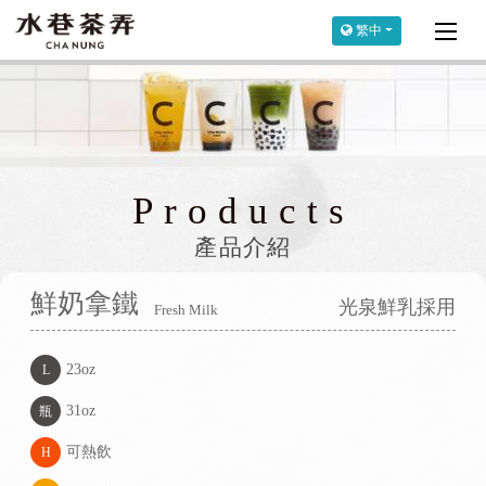
繁中
Products
產品介紹
鮮奶拿鐵
光泉鮮乳採用
Fresh Milk
23oz
L
31oz
瓶
可熱飲
H