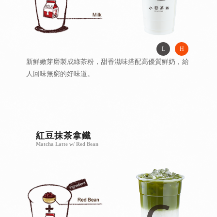
L
H
新鮮嫩芽磨製成綠茶粉，甜香滋味搭配高優質鮮奶，給
人回味無窮的好味道。
紅豆抹茶拿鐵
Matcha Latte w/ Red Bean