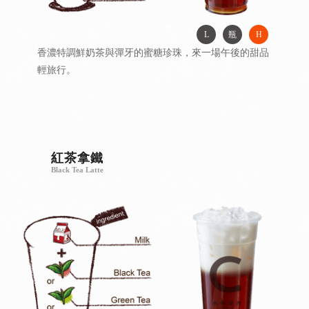
L
瓶
H
香濃特調鮮奶茶與彈牙的蜜糖珍珠，來一場午後的甜品
輕旅行。
紅茶拿鐵
Black Tea Latte