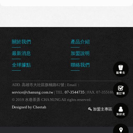
關於我們
產品介紹
最新消息
加盟說明
全球據點
聯絡我們
點餐去
ADD. 高雄市大社區旗楠路82號 | Email：
service@chanung.com.tw
| TEL.
07-3544735
| FAX. 07-3551698
查訂單
© 2019 水巷茶弄 CHA NUNG All rights reserved.
Designed by Cheetah
加盟主專區
加好友