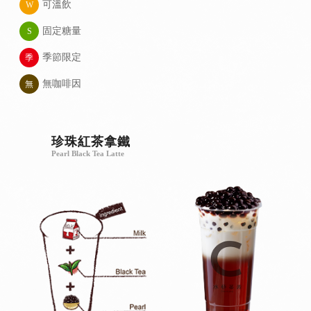
可溫飲
W
固定糖量
S
季節限定
季
無咖啡因
無
珍珠紅茶拿鐵
Pearl Black Tea Latte