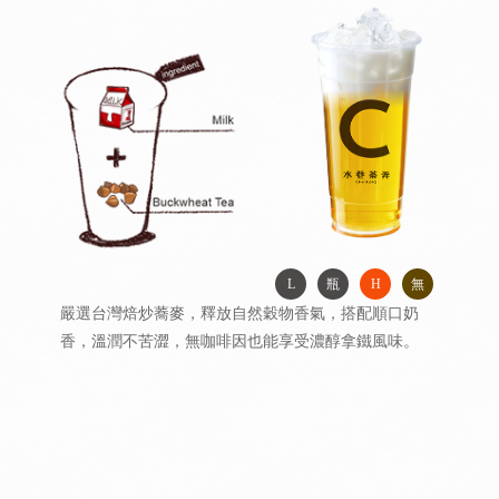
L
瓶
H
無
嚴選台灣焙炒蕎麥，釋放自然穀物香氣，搭配順口奶
香，溫潤不苦澀，無咖啡因也能享受濃醇拿鐵風味。