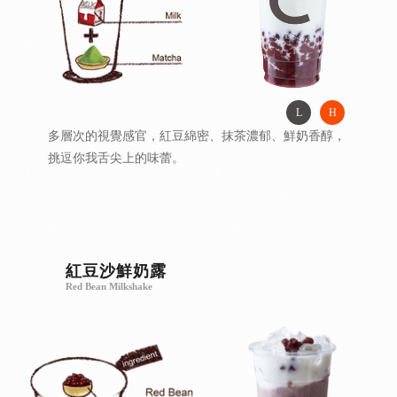
L
H
多層次的視覺感官，紅豆綿密、抹茶濃郁、鮮奶香醇，
挑逗你我舌尖上的味蕾。
紅豆沙鮮奶露
Red Bean Milkshake