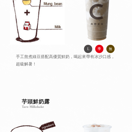
L
季
無
手工熬煮綠豆搭配高優質鮮奶，喝起來帶有冰沙口感，
超級解暑！
芋頭鮮奶露
Taro Milkshake