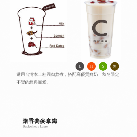
L
H
S
無
選用台灣本土桂圓肉熬煮，搭配高優質鮮奶，秋冬限定
不變的經典寵愛。
焙香蕎麥拿鐵
Buckwheat Latte