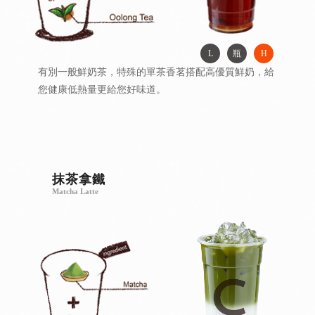
L
瓶
H
有別一般鮮奶茶，特殊的單茶香茗搭配高優質鮮奶，給
您健康低熱量更給您好味道。
抹茶拿鐵
Matcha Latte