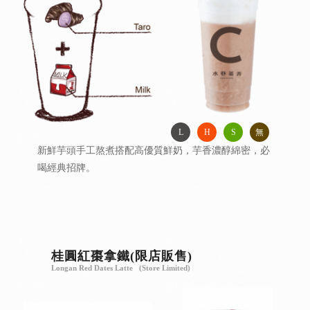
L
H
S
無
新鮮芋頭手工熬煮搭配高優質鮮奶，芋香濃醇綿密，必
喝經典招牌。
桂圓紅棗拿鐵(限店販售)
Longan Red Dates Latte (Store Limited)